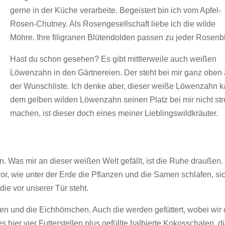
gerne in der Küche verarbeite. Begeistert bin ich vom Apfel-
Rosen-Chutney. Als Rosengesellschaft liebe ich die wilde
Möhre. Ihre filigranen Blütendolden passen zu jeder Rosenbl
Hast du schon gesehen? Es gibt mittlerweile auch weißen
Löwenzahn in den Gärtnereien. Der steht bei mir ganz oben 
der Wunschliste. Ich denke aber, dieser weiße Löwenzahn 
dem gelben wilden Löwenzahn seinen Platz bei mir nicht stre
machen, ist dieser doch eines meiner Lieblingswildkräuter.
Was mir an dieser weißen Welt gefällt, ist die Ruhe draußen.
mir vor, wie unter der Erde die Pflanzen und die Samen schlafen, si
die vor unserer Tür steht.
en und die Eichhörnchen. Auch die werden gefüttert, wobei wir
es hier vier Futterstellen plus gefüllte halbierte Kokosschalen, d