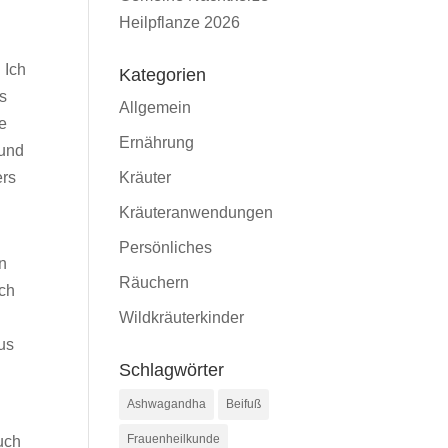
Heilpflanze 2026
 Ich
Kategorien
is
Allgemein
e
Ernährung
 und
Kräuter
ers
Kräuteranwendungen
Persönliches
rn
Räuchern
ich
Wildkräuterkinder
us
Schlagwörter
Ashwagandha
Beifuß
Frauenheilkunde
uch