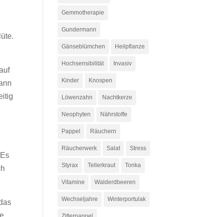
Gemmotherapie
Gundermann
üte.
Gänseblümchen
Heilpflanze
Hochsensibilität
Invasiv
auf
Kinder
Knospen
kann
itig
Löwenzahn
Nachtkerze
Neophyten
Nährstoffe
Pappel
Räuchern
Räucherwerk
Salat
Stress
 Es
Styrax
Tellerkraut
Tonka
ch
Vitamine
Walderdbeeren
Wechseljahre
Winterportulak
 das
ie
Zitterpappel