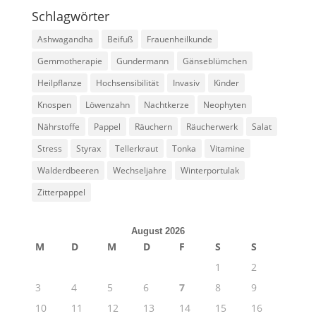
Schlagwörter
Ashwagandha
Beifuß
Frauenheilkunde
Gemmotherapie
Gundermann
Gänseblümchen
Heilpflanze
Hochsensibilität
Invasiv
Kinder
Knospen
Löwenzahn
Nachtkerze
Neophyten
Nährstoffe
Pappel
Räuchern
Räucherwerk
Salat
Stress
Styrax
Tellerkraut
Tonka
Vitamine
Walderdbeeren
Wechseljahre
Winterportulak
Zitterpappel
August 2026
M
D
M
D
F
S
S
1
2
3
4
5
6
7
8
9
10
11
12
13
14
15
16