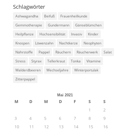
Schlagwörter
Ashwagandha
Beifuß
Frauenheilkunde
Gemmotherapie
Gundermann
Gänseblümchen
Heilpflanze
Hochsensibilität
Invasiv
Kinder
Knospen
Löwenzahn
Nachtkerze
Neophyten
Nährstoffe
Pappel
Räuchern
Räucherwerk
Salat
Stress
Styrax
Tellerkraut
Tonka
Vitamine
Walderdbeeren
Wechseljahre
Winterportulak
Zitterpappel
Mai 2021
M
D
M
D
F
S
S
1
2
3
4
5
6
7
8
9
10
11
12
13
14
15
16